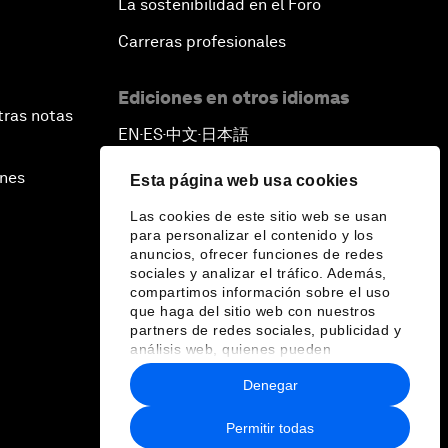
La sostenibilidad en el Foro
Carreras profesionales
Ediciones en otros idiomas
tras notas
EN
ES
中文
日本語
▪
▪
▪
ines
Esta página web usa cookies
Las cookies de este sitio web se usan
para personalizar el contenido y los
anuncios, ofrecer funciones de redes
sociales y analizar el tráfico. Además,
compartimos información sobre el uso
que haga del sitio web con nuestros
partners de redes sociales, publicidad y
análisis web, quienes pueden
combinarla con otra información que les
Denegar
haya proporcionado o que hayan
recopilado a partir del uso que haya
hecho de sus servicios.
Permitir todas