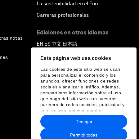
La sostenibilidad en el Foro
Carreras profesionales
Ediciones en otros idiomas
tras notas
EN
ES
中文
日本語
▪
▪
▪
ines
Esta página web usa cookies
Las cookies de este sitio web se usan
para personalizar el contenido y los
anuncios, ofrecer funciones de redes
sociales y analizar el tráfico. Además,
compartimos información sobre el uso
que haga del sitio web con nuestros
partners de redes sociales, publicidad y
análisis web, quienes pueden
combinarla con otra información que les
Denegar
haya proporcionado o que hayan
recopilado a partir del uso que haya
hecho de sus servicios.
Permitir todas