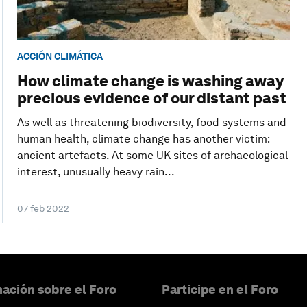
ACCIÓN CLIMÁTICA
How climate change is washing away
precious evidence of our distant past
As well as threatening biodiversity, food systems and
human health, climate change has another victim:
ancient artefacts. At some UK sites of archaeological
interest, unusually heavy rain...
07 feb 2022
ación sobre el Foro
Participe en el Foro