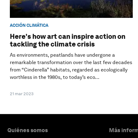
ACCIÓN CLIMÁTICA
Here's how art can inspire action on
tackling the climate crisis
As environments, peatlands have undergone a
remarkable transformation over the last few decades
from “Cinderella” habitats, regarded as ecologically
worthless in the 1980s, to today’s eco...
21 mar 2023
Quiénes somos
Más inform