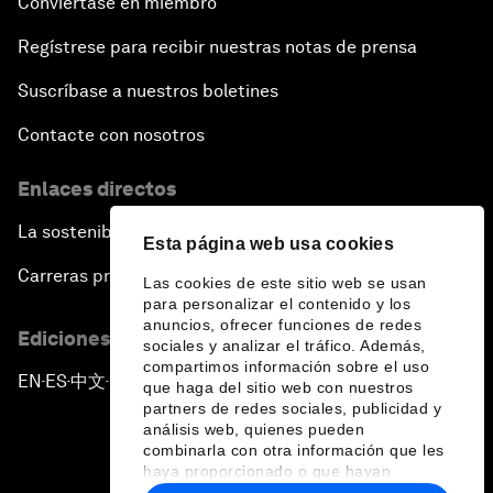
Conviértase en miembro
Regístrese para recibir nuestras notas de prensa
Suscríbase a nuestros boletines
Contacte con nosotros
Enlaces directos
La sostenibilidad en el Foro
Esta página web usa cookies
Carreras profesionales
Las cookies de este sitio web se usan
para personalizar el contenido y los
anuncios, ofrecer funciones de redes
Ediciones en otros idiomas
sociales y analizar el tráfico. Además,
compartimos información sobre el uso
EN
ES
中文
日本語
▪
▪
▪
que haga del sitio web con nuestros
partners de redes sociales, publicidad y
análisis web, quienes pueden
combinarla con otra información que les
haya proporcionado o que hayan
recopilado a partir del uso que haya