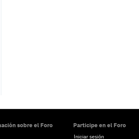
ación sobre el Foro
Participe en el Foro
Iniciar sesión