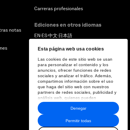
Carreras profesionales
Ediciones en otros idiomas
tras notas
EN
ES
中文
日本語
▪
▪
▪
ines
Esta página web usa cookies
Las cookies de este sitio web se usan
para personalizar el contenido y los
anuncios, ofrecer funciones de redes
sociales y analizar el tráfico. Además,
compartimos información sobre el uso
que haga del sitio web con nuestros
partners de redes sociales, publicidad y
análisis web, quienes pueden
combinarla con otra información que les
Denegar
haya proporcionado o que hayan
recopilado a partir del uso que haya
hecho de sus servicios.
Permitir todas