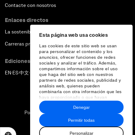
Contacte con nosotros
Enlaces directos
La sostenibilidad en el Foro
Esta página web usa cookies
Carreras profesionales
Las cookies de este sitio web se usan
para personalizar el contenido y los
anuncios, ofrecer funciones de redes
Ediciones en otros idiomas
sociales y analizar el tráfico. Además,
compartimos información sobre el uso
EN
ES
中文
日本語
▪
▪
▪
que haga del sitio web con nuestros
partners de redes sociales, publicidad y
análisis web, quienes pueden
combinarla con otra información que les
haya proporcionado o que hayan
recopilado a partir del uso que haya
Denegar
hecho de sus servicios.
Política de privacidad y normas de uso
Permitir todas
Sitemap
Personalizar
©
2026
Foro Económico Mundial