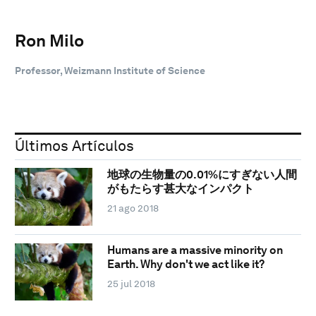
Ron Milo
Professor, Weizmann Institute of Science
Últimos Artículos
地球の生物量の0.01%にすぎない人間
がもたらす甚大なインパクト
21 ago 2018
Humans are a massive minority on
Earth. Why don't we act like it?
25 jul 2018