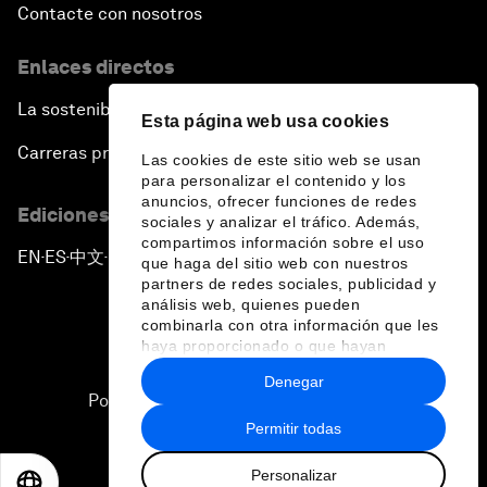
Contacte con nosotros
Enlaces directos
La sostenibilidad en el Foro
Esta página web usa cookies
Carreras profesionales
Las cookies de este sitio web se usan
para personalizar el contenido y los
anuncios, ofrecer funciones de redes
Ediciones en otros idiomas
sociales y analizar el tráfico. Además,
compartimos información sobre el uso
EN
ES
中文
日本語
▪
▪
▪
que haga del sitio web con nuestros
partners de redes sociales, publicidad y
análisis web, quienes pueden
combinarla con otra información que les
haya proporcionado o que hayan
recopilado a partir del uso que haya
Denegar
hecho de sus servicios.
Política de privacidad y normas de uso
Permitir todas
Sitemap
Personalizar
©
2026
Foro Económico Mundial
EN
ES
中文
日本語