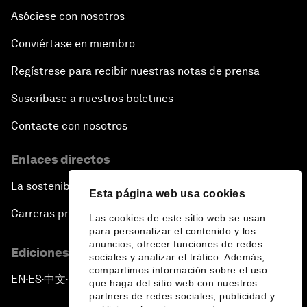
Asóciese con nosotros
Conviértase en miembro
Regístrese para recibir nuestras notas de prensa
Suscríbase a nuestros boletines
Contacte con nosotros
Enlaces directos
La sostenibilidad en el Foro
Esta página web usa cookies
Carreras profesionales
Las cookies de este sitio web se usan
para personalizar el contenido y los
anuncios, ofrecer funciones de redes
Ediciones en otros idiomas
sociales y analizar el tráfico. Además,
compartimos información sobre el uso
EN
ES
中文
日本語
▪
▪
▪
que haga del sitio web con nuestros
partners de redes sociales, publicidad y