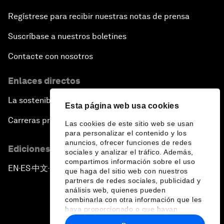
Regístrese para recibir nuestras notas de prensa
Suscríbase a nuestros boletines
Contacte con nosotros
Enlaces directos
La sostenibilidad en el Foro
Esta página web usa cookies
Carreras profesionales
Las cookies de este sitio web se usan
para personalizar el contenido y los
anuncios, ofrecer funciones de redes
Ediciones en otros idiomas
sociales y analizar el tráfico. Además,
compartimos información sobre el uso
EN
ES
中文
日本語
▪
▪
▪
que haga del sitio web con nuestros
partners de redes sociales, publicidad y
análisis web, quienes pueden
combinarla con otra información que les
haya proporcionado o que hayan
recopilado a partir del uso que haya