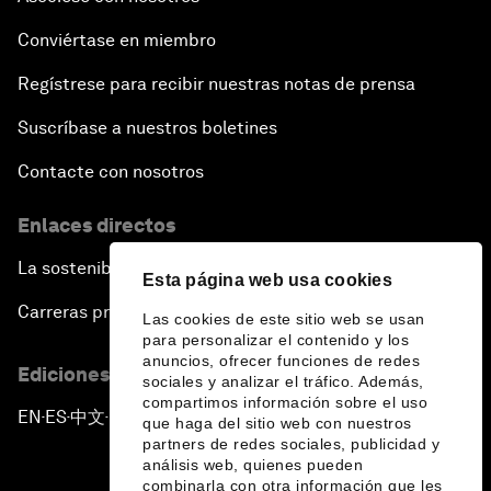
Conviértase en miembro
Regístrese para recibir nuestras notas de prensa
Suscríbase a nuestros boletines
Contacte con nosotros
Enlaces directos
La sostenibilidad en el Foro
Esta página web usa cookies
Carreras profesionales
Las cookies de este sitio web se usan
para personalizar el contenido y los
anuncios, ofrecer funciones de redes
Ediciones en otros idiomas
sociales y analizar el tráfico. Además,
compartimos información sobre el uso
EN
ES
中文
日本語
▪
▪
▪
que haga del sitio web con nuestros
partners de redes sociales, publicidad y
análisis web, quienes pueden
combinarla con otra información que les