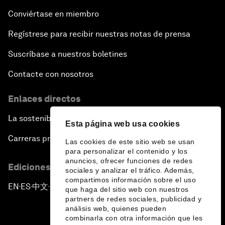
Conviértase en miembro
Regístrese para recibir nuestras notas de prensa
Suscríbase a nuestros boletines
Contacte con nosotros
Enlaces directos
La sostenibilidad en el Foro
Esta página web usa cookies
Carreras profesionales
Las cookies de este sitio web se usan
para personalizar el contenido y los
anuncios, ofrecer funciones de redes
Ediciones en otros idiomas
sociales y analizar el tráfico. Además,
compartimos información sobre el uso
EN
ES
中文
日本語
▪
▪
▪
que haga del sitio web con nuestros
partners de redes sociales, publicidad y
análisis web, quienes pueden
combinarla con otra información que les