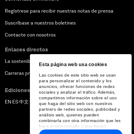
Regístrese para recibir nuestras notas de prensa
Suscríbase a nuestros boletines
Contacte con nosotros
Enlaces directos
La sostenibilidad en el Foro
Esta página web usa cookies
Carreras profesionales
Las cookies de este sitio web se usan
para personalizar el contenido y los
anuncios, ofrecer funciones de redes
Ediciones en otros idiomas
sociales y analizar el tráfico. Además,
compartimos información sobre el uso
EN
ES
中文
日本語
▪
▪
▪
que haga del sitio web con nuestros
partners de redes sociales, publicidad y
análisis web, quienes pueden
combinarla con otra información que les
haya proporcionado o que hayan
recopilado a partir del uso que haya