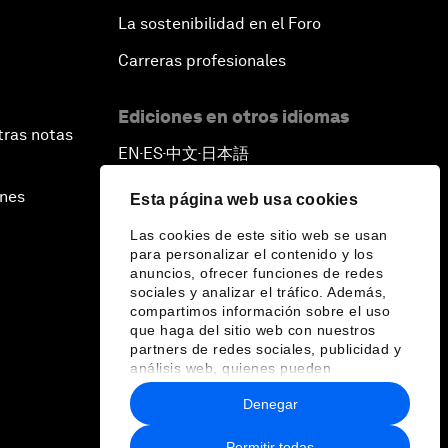
La sostenibilidad en el Foro
Carreras profesionales
Ediciones en otros idiomas
tras notas
EN
ES
中文
日本語
▪
▪
▪
ines
Esta página web usa cookies
Las cookies de este sitio web se usan
para personalizar el contenido y los
anuncios, ofrecer funciones de redes
sociales y analizar el tráfico. Además,
compartimos información sobre el uso
que haga del sitio web con nuestros
partners de redes sociales, publicidad y
análisis web, quienes pueden
combinarla con otra información que les
Denegar
haya proporcionado o que hayan
recopilado a partir del uso que haya
hecho de sus servicios.
Permitir todas