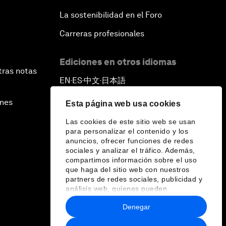
La sostenibilidad en el Foro
Carreras profesionales
Ediciones en otros idiomas
tras notas
EN
ES
中文
日本語
▪
▪
▪
ines
Esta página web usa cookies
Las cookies de este sitio web se usan
para personalizar el contenido y los
anuncios, ofrecer funciones de redes
sociales y analizar el tráfico. Además,
compartimos información sobre el uso
que haga del sitio web con nuestros
partners de redes sociales, publicidad y
análisis web, quienes pueden
combinarla con otra información que les
Denegar
haya proporcionado o que hayan
recopilado a partir del uso que haya