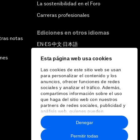
La sostenibilidad en el Foro
Carreras profesionales
Ediciones en otros idiomas
tras notas
EN
ES
中文
日本語
▪
▪
▪
ines
Esta página web usa cookies
Las cookies de este sitio web se usan
para personalizar el contenido y los
anuncios, ofrecer funciones de redes
sociales y analizar el tráfico. Además,
compartimos información sobre el uso
que haga del sitio web con nuestros
partners de redes sociales, publicidad y
análisis web, quienes pueden
combinarla con otra información que les
Denegar
haya proporcionado o que hayan
recopilado a partir del uso que haya
hecho de sus servicios.
Permitir todas