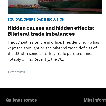
EQUIDAD, DIVERSIDAD E INCLUSIÓN
Hidden causes and hidden effects:
Bilateral trade imbalances
Throughout his tenure in office, President Trump has
kept the spotlight on the bilateral trade deficits of
the US with some of its key trade partners – most
notably China. Recently, the W...
18 feb 2020
Quiénes somos
Más inform