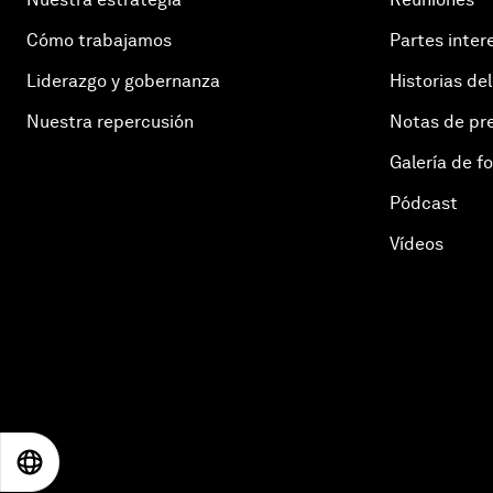
Cómo trabajamos
Partes inter
Liderazgo y gobernanza
Historias del
Nuestra repercusión
Notas de pr
Galería de f
Pódcast
Vídeos
EN
ES
中文
日本語