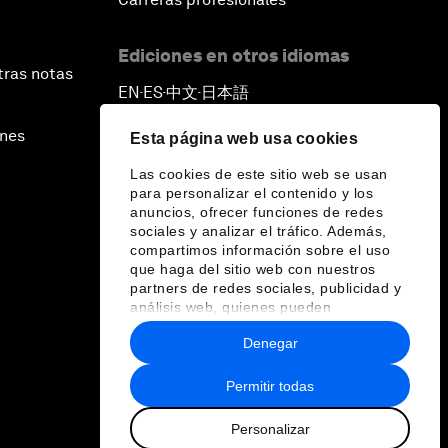
Ediciones en otros idiomas
tras notas
EN
ES
中文
日本語
▪
▪
▪
ines
Esta página web usa cookies
Las cookies de este sitio web se usan
para personalizar el contenido y los
anuncios, ofrecer funciones de redes
sociales y analizar el tráfico. Además,
compartimos información sobre el uso
que haga del sitio web con nuestros
partners de redes sociales, publicidad y
análisis web, quienes pueden
combinarla con otra información que les
Denegar
haya proporcionado o que hayan
recopilado a partir del uso que haya
hecho de sus servicios.
Permitir todas
Personalizar