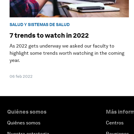
SALUD Y SISTEMAS DE SALUD
7 trends to watch in 2022
As 2022 gets underway we asked our faculty to
highlight some trends worth watching in the coming
year.
06 feb 2022
Quiénes somos
Más inform
Quiénes somos
Centros
Nuestra estrategia
Reuniones