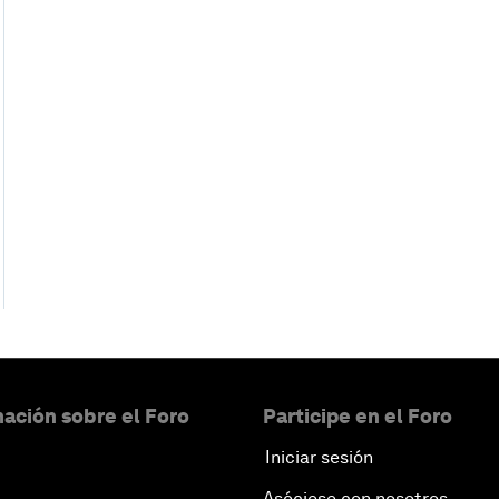
ación sobre el Foro
Participe en el Foro
Iniciar sesión
Asóciese con nosotros