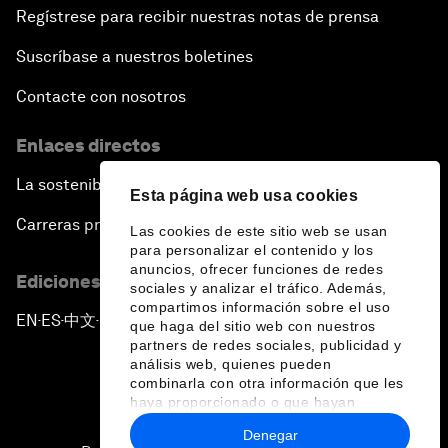
Regístrese para recibir nuestras notas de prensa
Suscríbase a nuestros boletines
Contacte con nosotros
Enlaces directos
La sostenibilidad en el Foro
Esta página web usa cookies
Carreras profesionales
Las cookies de este sitio web se usan
para personalizar el contenido y los
anuncios, ofrecer funciones de redes
Ediciones en otros idiomas
sociales y analizar el tráfico. Además,
compartimos información sobre el uso
EN
ES
中文
日本語
▪
▪
▪
que haga del sitio web con nuestros
partners de redes sociales, publicidad y
análisis web, quienes pueden
combinarla con otra información que les
haya proporcionado o que hayan
recopilado a partir del uso que haya
Denegar
hecho de sus servicios.