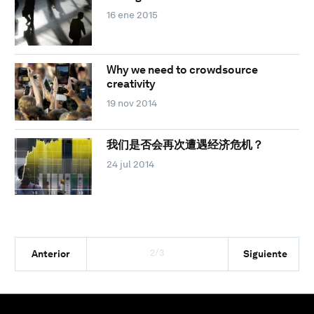
16 ene 2015
Why we need to crowdsource
creativity
19 nov 2014
我们是否会再次遭遇经济危机？
24 jul 2014
2/3
Anterior
Siguiente