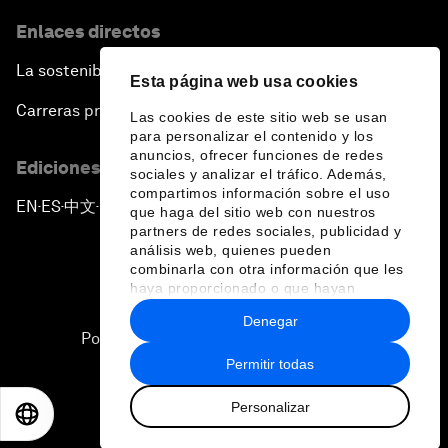
Enlaces directos
La sostenibilidad en el Foro
Esta página web usa cookies
Carreras profesionales
Las cookies de este sitio web se usan
para personalizar el contenido y los
anuncios, ofrecer funciones de redes
Ediciones en otros idiomas
sociales y analizar el tráfico. Además,
compartimos información sobre el uso
EN
ES
中文
日本語
▪
▪
▪
que haga del sitio web con nuestros
partners de redes sociales, publicidad y
análisis web, quienes pueden
combinarla con otra información que les
haya proporcionado o que hayan
recopilado a partir del uso que haya
Denegar
hecho de sus servicios.
Política de privacidad y normas de uso
Permitir todas
Sitemap
Personalizar
©
2026
Foro Económico Mundial
EN
ES
中文
日本語