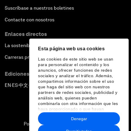
Suscríbase a nuestros boletines
Contacte con nosotros
Enlaces directos
La sostenibilidad en el Foro
Esta página web usa cookies
Carreras profesionales
Las cookies de este sitio web se usan
para personalizar el contenido y los
anuncios, ofrecer funciones de redes
Ediciones en otros idiomas
sociales y analizar el tráfico. Además,
compartimos información sobre el uso
EN
ES
中文
日本語
▪
▪
▪
que haga del sitio web con nuestros
partners de redes sociales, publicidad y
análisis web, quienes pueden
combinarla con otra información que les
haya proporcionado o que hayan
recopilado a partir del uso que haya
Denegar
hecho de sus servicios.
Política de privacidad y normas de uso