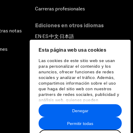
Carreras profesionales
Ediciones en otros idiomas
tras notas
EN
ES
中文
日本語
▪
▪
▪
ines
Esta página web usa cookies
Las cookies de este sitio web se usan
para personalizar el contenido y los
anuncios, ofrecer funciones de redes
sociales y analizar el tráfico. Además,
compartimos información sobre el uso
que haga del sitio web con nuestros
partners de redes sociales, publicidad y
análisis web, quienes pueden
combinarla con otra información que les
Denegar
haya proporcionado o que hayan
recopilado a partir del uso que haya
hecho de sus servicios.
Permitir todas