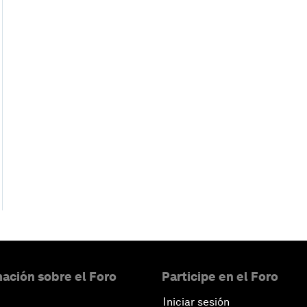
ación sobre el Foro
Participe en el Foro
Iniciar sesión