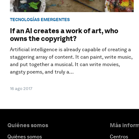
TECNOLOGÍAS EMERGENTES
If an AI creates a work of art, who
owns the copyright?
Artificial intelligence is already capable of creating a
staggering array of content. It can paint, write music,
and put together a musical. It can write movies,
angsty poems, and truly a...
16 ago 2017
Quiénes somos
Más inform
Quiénes somos
Centros