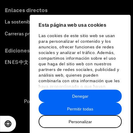
Enlaces directos
La sostenibilidad en el Foro
Esta página web usa cookies
Carreras profesionales
Las cookies de este sitio web se usan
para personalizar el contenido y los
anuncios, ofrecer funciones de redes
Ediciones en otros idiomas
sociales y analizar el tráfico. Además,
compartimos información sobre el uso
EN
ES
中文
日本語
▪
▪
▪
que haga del sitio web con nuestros
partners de redes sociales, publicidad y
análisis web, quienes pueden
combinarla con otra información que les
haya proporcionado o que hayan
recopilado a partir del uso que haya
Denegar
hecho de sus servicios.
Política de privacidad y normas de uso
Permitir todas
Sitemap
Personalizar
©
2026
Foro Económico Mundial
EN
ES
中文
日本語