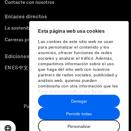
Contacte con nosotros
Enlaces directos
La sostenibilidad en el Foro
Esta página web usa cookies
Carreras profesionales
Las cookies de este sitio web se usan
para personalizar el contenido y los
anuncios, ofrecer funciones de redes
Ediciones en otros idiomas
sociales y analizar el tráfico. Además,
compartimos información sobre el uso
EN
ES
中文
日本語
▪
▪
▪
que haga del sitio web con nuestros
partners de redes sociales, publicidad y
análisis web, quienes pueden
combinarla con otra información que les
haya proporcionado o que hayan
recopilado a partir del uso que haya
Denegar
hecho de sus servicios.
Política de privacidad y normas de uso
Permitir todas
Sitemap
Personalizar
©
2026
Foro Económico Mundial
EN
ES
中文
日本語