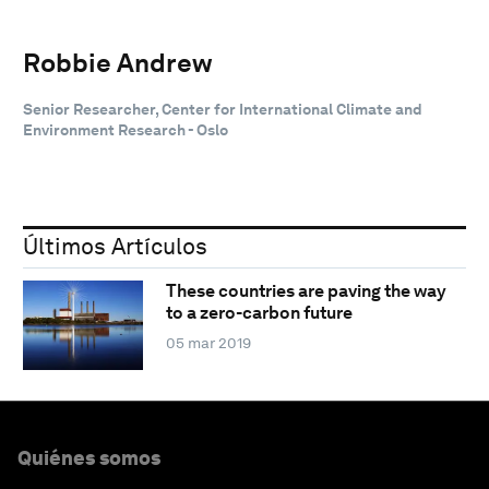
Robbie Andrew
Senior Researcher, Center for International Climate and
Environment Research - Oslo
Últimos Artículos
These countries are paving the way
to a zero-carbon future
05 mar 2019
Quiénes somos