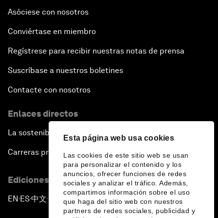
Asóciese con nosotros
Conviértase en miembro
Regístrese para recibir nuestras notas de prensa
Suscríbase a nuestros boletines
Contacte con nosotros
Enlaces directos
La sostenibilidad en el Foro
Esta página web usa cookies
Carreras profesionales
Las cookies de este sitio web se usan
para personalizar el contenido y los
anuncios, ofrecer funciones de redes
Ediciones en otros idiomas
sociales y analizar el tráfico. Además,
compartimos información sobre el uso
EN
ES
中文
日本語
▪
▪
▪
que haga del sitio web con nuestros
partners de redes sociales, publicidad y