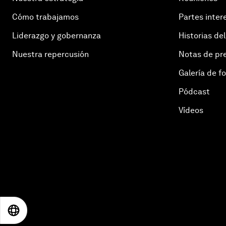
Cómo trabajamos
Partes inter
Liderazgo y gobernanza
Historias del
Nuestra repercusión
Notas de pr
Galería de f
Pódcast
Vídeos
EN
ES
中文
日本語