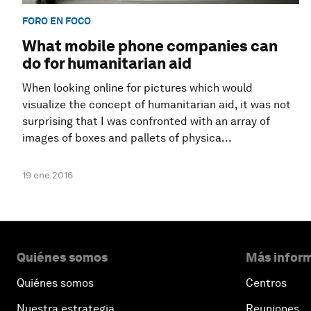
FORO EN FOCO
What mobile phone companies can
do for humanitarian aid
When looking online for pictures which would
visualize the concept of humanitarian aid, it was not
surprising that I was confronted with an array of
images of boxes and pallets of physica...
19 ene 2016
Quiénes somos
Más inform
Quiénes somos
Centros
Nuestra estrategia
Reuniones