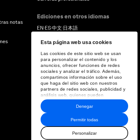
Ediciones en otros idiomas
tras notas
EN
ES
中文
日本語
▪
▪
▪
ines
Esta página web usa cookies
Las cookies de este sitio web se usan
para personalizar el contenido y los
anuncios, ofrecer funciones de redes
sociales y analizar el tráfico. Además,
compartimos información sobre el uso
que haga del sitio web con nuestros
partners de redes sociales, publicidad y
análisis web, quienes pueden
combinarla con otra información que les
Denegar
haya proporcionado o que hayan
recopilado a partir del uso que haya
hecho de sus servicios.
Permitir todas
Personalizar