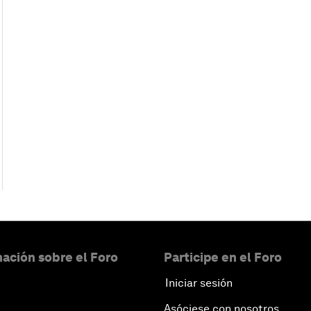
ación sobre el Foro
Participe en el Foro
Iniciar sesión
Asóciese con nosotros