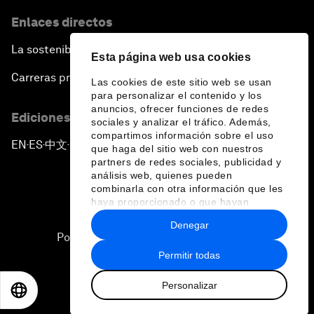
Enlaces directos
La sostenibilidad en el Foro
Esta página web usa cookies
Carreras profesionales
Las cookies de este sitio web se usan
para personalizar el contenido y los
anuncios, ofrecer funciones de redes
Ediciones en otros idiomas
sociales y analizar el tráfico. Además,
compartimos información sobre el uso
EN
ES
中文
日本語
▪
▪
▪
que haga del sitio web con nuestros
partners de redes sociales, publicidad y
análisis web, quienes pueden
combinarla con otra información que les
haya proporcionado o que hayan
recopilado a partir del uso que haya
Denegar
hecho de sus servicios.
Política de privacidad y normas de uso
Permitir todas
Sitemap
Personalizar
©
2026
Foro Económico Mundial
EN
ES
中文
日本語