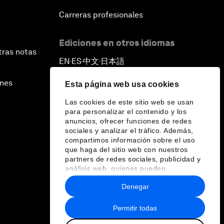
Carreras profesionales
Ediciones en otros idiomas
tras notas
EN
ES
中文
日本語
▪
▪
▪
ines
Esta página web usa cookies
Las cookies de este sitio web se usan
para personalizar el contenido y los
anuncios, ofrecer funciones de redes
sociales y analizar el tráfico. Además,
compartimos información sobre el uso
que haga del sitio web con nuestros
partners de redes sociales, publicidad y
análisis web, quienes pueden
combinarla con otra información que les
Denegar
haya proporcionado o que hayan
recopilado a partir del uso que haya
hecho de sus servicios.
Permitir todas