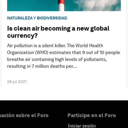
NATURALEZA Y BIODIVERSIDAD
Is clean air becoming a new global
currency?
Air pollution is a silent killer. The World Health
Organization (WHO) estimates that 9 out of 10 people
breathe air containing high levels of pollutants,
resulting in 7 million deaths per...
28 jul 2021
ación sobre el Foro
Participe en el Foro
Iniciar sesión