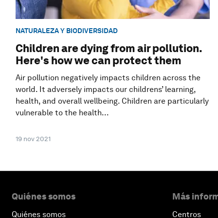
NATURALEZA Y BIODIVERSIDAD
Children are dying from air pollution.
Here's how we can protect them
Air pollution negatively impacts children across the
world. It adversely impacts our childrens’ learning,
health, and overall wellbeing. Children are particularly
vulnerable to the health...
19 nov 2021
Quiénes somos
Más inform
Quiénes somos
Centros