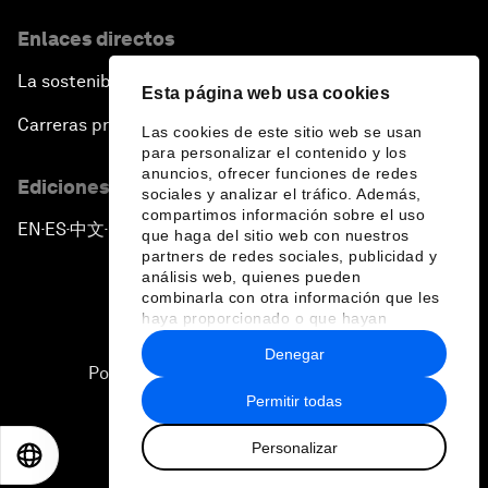
Enlaces directos
La sostenibilidad en el Foro
Esta página web usa cookies
Carreras profesionales
Las cookies de este sitio web se usan
para personalizar el contenido y los
anuncios, ofrecer funciones de redes
Ediciones en otros idiomas
sociales y analizar el tráfico. Además,
compartimos información sobre el uso
EN
ES
中文
日本語
▪
▪
▪
que haga del sitio web con nuestros
partners de redes sociales, publicidad y
análisis web, quienes pueden
combinarla con otra información que les
haya proporcionado o que hayan
recopilado a partir del uso que haya
Denegar
hecho de sus servicios.
Política de privacidad y normas de uso
Permitir todas
Sitemap
Personalizar
©
2026
Foro Económico Mundial
EN
ES
中文
日本語