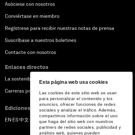
Asóciese con nosotros
Conviértase en miembro
Regístrese para recibir nuestras notas de prensa
Suscríbase a nuestros boletines
Contacte con nosotros
Enlaces directos
La sostenibilidad en el Foro
Esta página web usa cookies
Carreras profesionales
Las cookies de este sitio web se usan
para personalizar el contenido y los
anuncios, ofrecer funciones de redes
Ediciones en otros idiomas
sociales y analizar el tráfico. Además,
compartimos información sobre el uso
EN
ES
中文
日本語
▪
▪
▪
que haga del sitio web con nuestros
partners de redes sociales, publicidad y
análisis web, quienes pueden