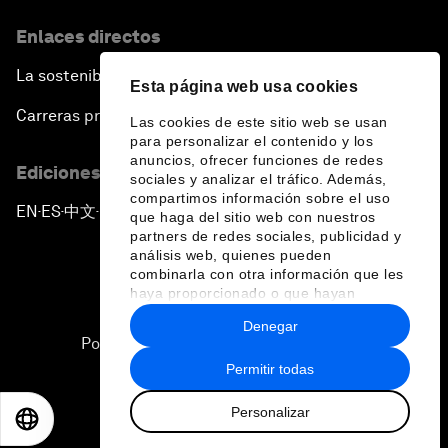
Enlaces directos
La sostenibilidad en el Foro
Esta página web usa cookies
Carreras profesionales
Las cookies de este sitio web se usan
para personalizar el contenido y los
anuncios, ofrecer funciones de redes
Ediciones en otros idiomas
sociales y analizar el tráfico. Además,
compartimos información sobre el uso
EN
ES
中文
日本語
▪
▪
▪
que haga del sitio web con nuestros
partners de redes sociales, publicidad y
análisis web, quienes pueden
combinarla con otra información que les
haya proporcionado o que hayan
recopilado a partir del uso que haya
Denegar
hecho de sus servicios.
Política de privacidad y normas de uso
Permitir todas
Sitemap
Personalizar
©
2026
Foro Económico Mundial
EN
ES
中文
日本語