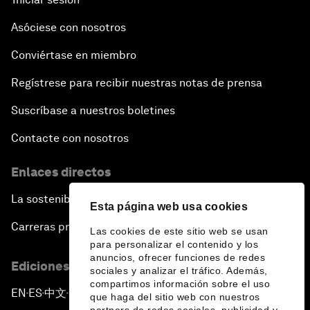
Asóciese con nosotros
Conviértase en miembro
Regístrese para recibir nuestras notas de prensa
Suscríbase a nuestros boletines
Contacte con nosotros
Enlaces directos
La sostenibilidad en el Foro
Esta página web usa cookies
Carreras profesionales
Las cookies de este sitio web se usan
para personalizar el contenido y los
anuncios, ofrecer funciones de redes
Ediciones en otros idiomas
sociales y analizar el tráfico. Además,
compartimos información sobre el uso
EN
ES
中文
日本語
▪
▪
▪
que haga del sitio web con nuestros