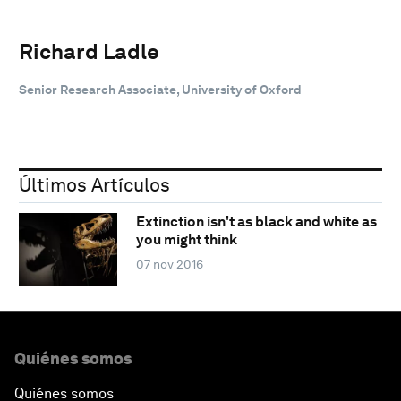
Richard Ladle
Senior Research Associate, University of Oxford
Últimos Artículos
Extinction isn't as black and white as
you might think
07 nov 2016
Quiénes somos
Quiénes somos