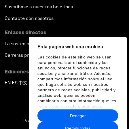
Suscríbase a nuestros boletines
Contacte con nosotros
Enlaces directos
La sostenibilidad en el Foro
Esta página web usa cookies
Carreras profesionales
Las cookies de este sitio web se usan
para personalizar el contenido y los
anuncios, ofrecer funciones de redes
Ediciones en otros idiomas
sociales y analizar el tráfico. Además,
compartimos información sobre el uso
EN
ES
中文
日本語
▪
▪
▪
que haga del sitio web con nuestros
partners de redes sociales, publicidad y
análisis web, quienes pueden
combinarla con otra información que les
haya proporcionado o que hayan
recopilado a partir del uso que haya
Denegar
hecho de sus servicios.
Política de privacidad y normas de uso
Permitir todas