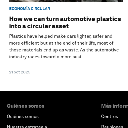
ECONOMÍA CIRCULAR
How we can turn automotive plastics
into a circular asset
Plastics have helped make cars lighter, safer and
more efficient but at the end of their life, most of
those materials end up as waste. As the automotive
industry races toward a more sust...
21 oct 2025
Quiénes somos
Más inform
Quiénes somos
Centros
Nuestra estrategia
Reuniones