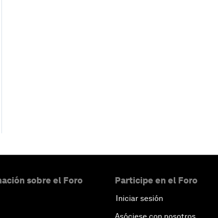
ación sobre el Foro
Participe en el Foro
Iniciar sesión
Asóciese con nosotros