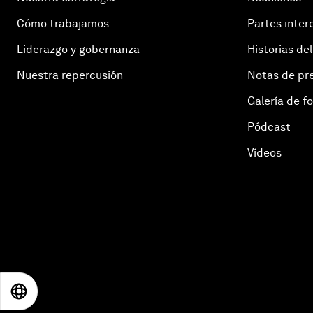
Cómo trabajamos
Partes inter
Liderazgo y gobernanza
Historias del
Nuestra repercusión
Notas de pr
Galería de f
Pódcast
Vídeos
EN
ES
中文
日本語