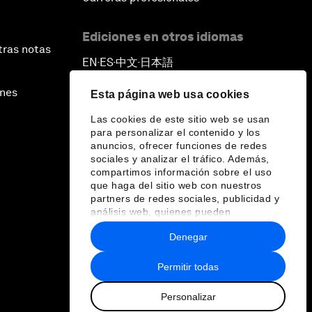
Ediciones en otros idiomas
tras notas
EN
ES
中文
日本語
▪
▪
▪
ines
Esta página web usa cookies
Las cookies de este sitio web se usan
para personalizar el contenido y los
anuncios, ofrecer funciones de redes
sociales y analizar el tráfico. Además,
compartimos información sobre el uso
que haga del sitio web con nuestros
partners de redes sociales, publicidad y
análisis web, quienes pueden
combinarla con otra información que les
Denegar
haya proporcionado o que hayan
recopilado a partir del uso que haya
hecho de sus servicios.
Permitir todas
Personalizar