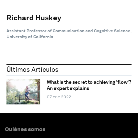
Richard Huskey
Assistant Professor of Communication and Cognitive Science,
University of California
Últimos Artículos
What is the secret to achieving 'flow'?
An expert explains
07 ene 2022
Quiénes somos