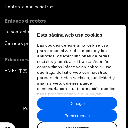
Contacte con nosotros
Enlaces directos
La sostenibilidad en el Foro
Esta página web usa cookies
Carreras profesionales
Las cookies de este sitio web se usan
para personalizar el contenido y los
anuncios, ofrecer funciones de redes
Ediciones en otros idiomas
sociales y analizar el tráfico. Además,
compartimos información sobre el uso
EN
ES
中文
日本語
▪
▪
▪
que haga del sitio web con nuestros
partners de redes sociales, publicidad y
análisis web, quienes pueden
combinarla con otra información que les
haya proporcionado o que hayan
recopilado a partir del uso que haya
Denegar
hecho de sus servicios.
Política de privacidad y normas de uso
Permitir todas
Sitemap
Personalizar