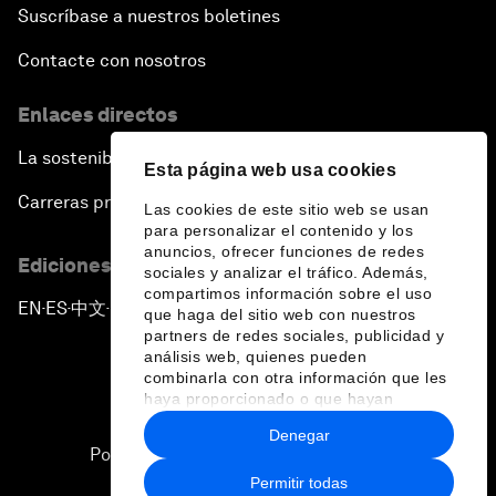
Suscríbase a nuestros boletines
Contacte con nosotros
Enlaces directos
La sostenibilidad en el Foro
Esta página web usa cookies
Carreras profesionales
Las cookies de este sitio web se usan
para personalizar el contenido y los
anuncios, ofrecer funciones de redes
Ediciones en otros idiomas
sociales y analizar el tráfico. Además,
compartimos información sobre el uso
EN
ES
中文
日本語
▪
▪
▪
que haga del sitio web con nuestros
partners de redes sociales, publicidad y
análisis web, quienes pueden
combinarla con otra información que les
haya proporcionado o que hayan
recopilado a partir del uso que haya
Denegar
hecho de sus servicios.
Política de privacidad y normas de uso
Permitir todas
Sitemap