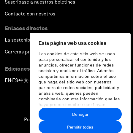
Suscríbase a nuestros boletines
Contacte con nosotros
Enlaces directos
La sostenibilidad en el Foro
Esta página web usa cookies
Carreras profesionales
Las cookies de este sitio web se usan
para personalizar el contenido y los
anuncios, ofrecer funciones de redes
Ediciones en otros idiomas
sociales y analizar el tráfico. Además,
compartimos información sobre el uso
EN
ES
中文
日本語
▪
▪
▪
que haga del sitio web con nuestros
partners de redes sociales, publicidad y
análisis web, quienes pueden
combinarla con otra información que les
haya proporcionado o que hayan
recopilado a partir del uso que haya
Denegar
hecho de sus servicios.
Política de privacidad y normas de uso
Permitir todas
Sitemap