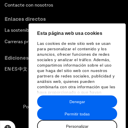
Contacte con nosotros
Enlaces directos
La sostenibilidad en el Foro
Esta página web usa cookies
Carreras profesionales
Las cookies de este sitio web se usan
para personalizar el contenido y los
anuncios, ofrecer funciones de redes
Ediciones en otros idiomas
sociales y analizar el tráfico. Además,
compartimos información sobre el uso
EN
ES
中文
日本語
▪
▪
▪
que haga del sitio web con nuestros
partners de redes sociales, publicidad y
análisis web, quienes pueden
combinarla con otra información que les
haya proporcionado o que hayan
recopilado a partir del uso que haya
Denegar
hecho de sus servicios.
Política de privacidad y normas de uso
Permitir todas
Sitemap
Personalizar
©
2026
Foro Económico Mundial