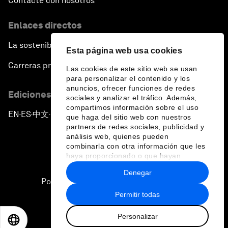
Contacte con nosotros
Enlaces directos
La sostenibilidad en el Foro
Esta página web usa cookies
Carreras profesionales
Las cookies de este sitio web se usan
para personalizar el contenido y los
anuncios, ofrecer funciones de redes
Ediciones en otros idiomas
sociales y analizar el tráfico. Además,
compartimos información sobre el uso
EN
ES
中文
日本語
▪
▪
▪
que haga del sitio web con nuestros
partners de redes sociales, publicidad y
análisis web, quienes pueden
combinarla con otra información que les
haya proporcionado o que hayan
recopilado a partir del uso que haya
Denegar
hecho de sus servicios.
Política de privacidad y normas de uso
Permitir todas
Sitemap
Personalizar
©
2026
Foro Económico Mundial
EN
ES
中文
日本語