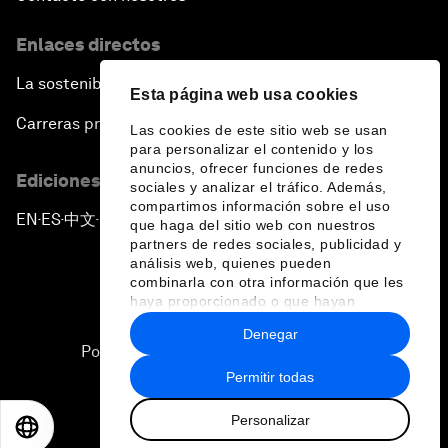
Enlaces directos
La sostenibilidad en el Foro
Esta página web usa cookies
Carreras profesionales
Las cookies de este sitio web se usan
para personalizar el contenido y los
anuncios, ofrecer funciones de redes
Ediciones en otros idiomas
sociales y analizar el tráfico. Además,
compartimos información sobre el uso
EN
ES
中文
日本語
▪
▪
▪
que haga del sitio web con nuestros
partners de redes sociales, publicidad y
análisis web, quienes pueden
combinarla con otra información que les
haya proporcionado o que hayan
recopilado a partir del uso que haya
Denegar
hecho de sus servicios.
Política de privacidad y normas de uso
Permitir todas
Sitemap
Personalizar
©
2026
Foro Económico Mundial
EN
ES
中文
日本語