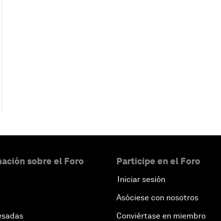
ación sobre el Foro
Participe en el Foro
Iniciar sesión
Asóciese con nosotros
esadas
Conviértase en miembro