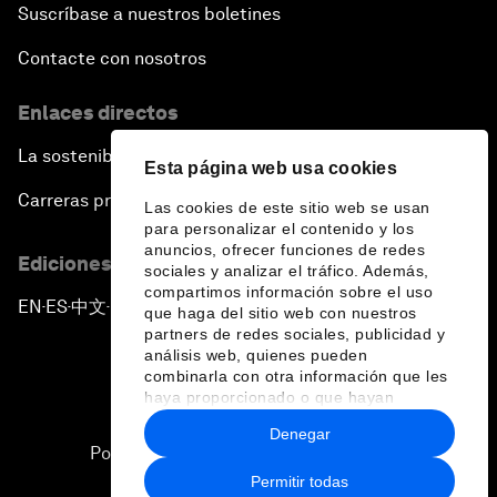
Suscríbase a nuestros boletines
Contacte con nosotros
Enlaces directos
La sostenibilidad en el Foro
Esta página web usa cookies
Carreras profesionales
Las cookies de este sitio web se usan
para personalizar el contenido y los
anuncios, ofrecer funciones de redes
Ediciones en otros idiomas
sociales y analizar el tráfico. Además,
compartimos información sobre el uso
EN
ES
中文
日本語
▪
▪
▪
que haga del sitio web con nuestros
partners de redes sociales, publicidad y
análisis web, quienes pueden
combinarla con otra información que les
haya proporcionado o que hayan
recopilado a partir del uso que haya
Denegar
hecho de sus servicios.
Política de privacidad y normas de uso
Permitir todas
Sitemap