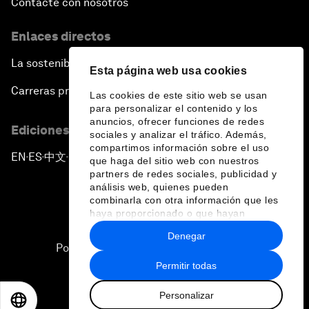
Contacte con nosotros
Enlaces directos
La sostenibilidad en el Foro
Esta página web usa cookies
Carreras profesionales
Las cookies de este sitio web se usan
para personalizar el contenido y los
anuncios, ofrecer funciones de redes
Ediciones en otros idiomas
sociales y analizar el tráfico. Además,
compartimos información sobre el uso
EN
ES
中文
日本語
▪
▪
▪
que haga del sitio web con nuestros
partners de redes sociales, publicidad y
análisis web, quienes pueden
combinarla con otra información que les
haya proporcionado o que hayan
recopilado a partir del uso que haya
Denegar
hecho de sus servicios.
Política de privacidad y normas de uso
Permitir todas
Sitemap
Personalizar
©
2026
Foro Económico Mundial
EN
ES
中文
日本語