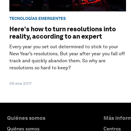
TECNOLOGÍAS EMERGENTES
Here's how to turn resolutions into
reality, according to an expert
Every year you set out determined to stick to your
New Year’s resolutions. But year after year you fall off
track and quickly abandon them. So why are
resolutions so hard to keep?
06 ene 2017
Quiénes somos
Más inform
Quiénes somos
Centros