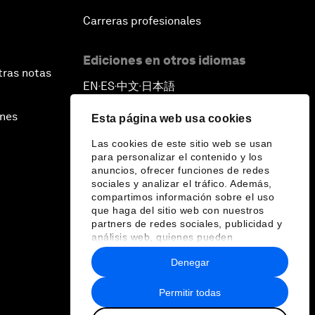
Carreras profesionales
Ediciones en otros idiomas
tras notas
EN
ES
中文
日本語
▪
▪
▪
ines
Esta página web usa cookies
Las cookies de este sitio web se usan
para personalizar el contenido y los
anuncios, ofrecer funciones de redes
sociales y analizar el tráfico. Además,
compartimos información sobre el uso
que haga del sitio web con nuestros
partners de redes sociales, publicidad y
análisis web, quienes pueden
combinarla con otra información que les
Denegar
haya proporcionado o que hayan
recopilado a partir del uso que haya
hecho de sus servicios.
Permitir todas