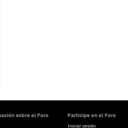
ación sobre el Foro
Participe en el Foro
Iniciar sesión