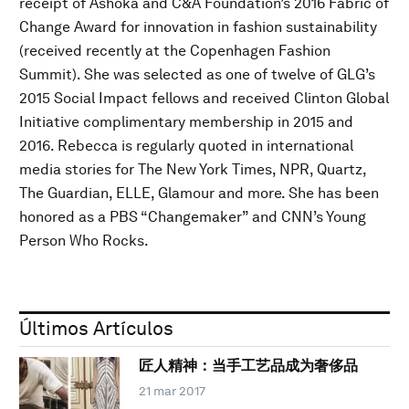
receipt of Ashoka and C&A Foundation’s 2016 Fabric of
Change Award for innovation in fashion sustainability
(received recently at the Copenhagen Fashion
Summit). She was selected as one of twelve of GLG’s
2015 Social Impact fellows and received Clinton Global
Initiative complimentary membership in 2015 and
2016. Rebecca is regularly quoted in international
media stories for The New York Times, NPR, Quartz,
The Guardian, ELLE, Glamour and more. She has been
honored as a PBS “Changemaker” and CNN’s Young
Person Who Rocks.
Últimos Artículos
匠人精神：当手工艺品成为奢侈品
21 mar 2017