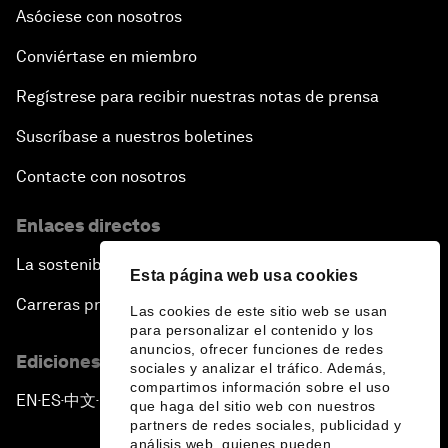
Asóciese con nosotros
Conviértase en miembro
Regístrese para recibir nuestras notas de prensa
Suscríbase a nuestros boletines
Contacte con nosotros
Enlaces directos
La sostenibilidad en el Foro
Esta página web usa cookies
Carreras profesionales
Las cookies de este sitio web se usan
para personalizar el contenido y los
anuncios, ofrecer funciones de redes
Ediciones en otros idiomas
sociales y analizar el tráfico. Además,
compartimos información sobre el uso
EN
ES
中文
日本語
▪
▪
▪
que haga del sitio web con nuestros
partners de redes sociales, publicidad y
análisis web, quienes pueden