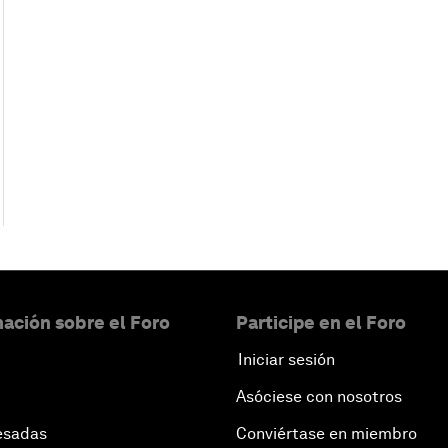
ación sobre el Foro
Participe en el Foro
Iniciar sesión
Asóciese con nosotros
esadas
Conviértase en miembro