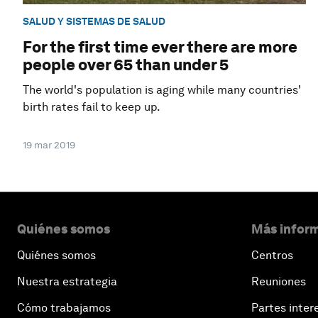
SALUD Y SISTEMAS DE SALUD
For the first time ever there are more
people over 65 than under 5
The world's population is aging while many countries'
birth rates fail to keep up.
19 mar 2019
Quiénes somos
Más inform
Quiénes somos
Centros
Nuestra estrategia
Reuniones
Cómo trabajamos
Partes inter