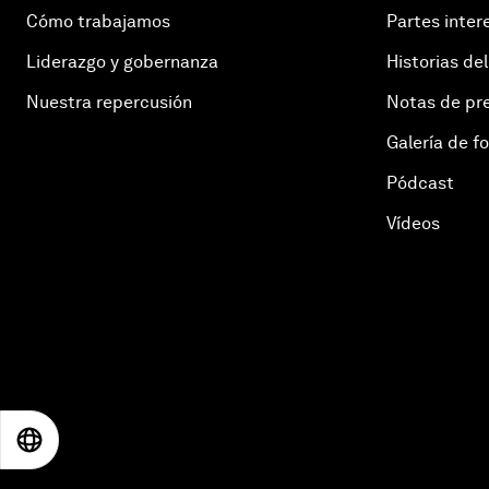
Cómo trabajamos
Partes inter
Liderazgo y gobernanza
Historias del
Nuestra repercusión
Notas de pr
Galería de f
Pódcast
Vídeos
EN
ES
中文
日本語