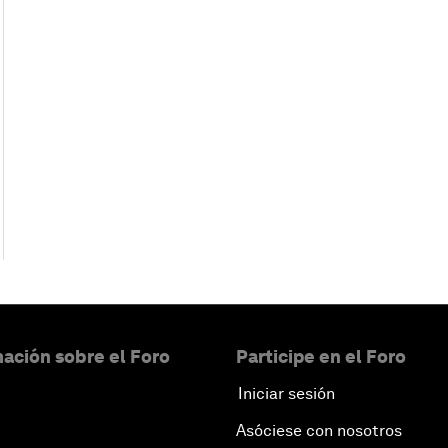
ación sobre el Foro
Participe en el Foro
Iniciar sesión
Asóciese con nosotros