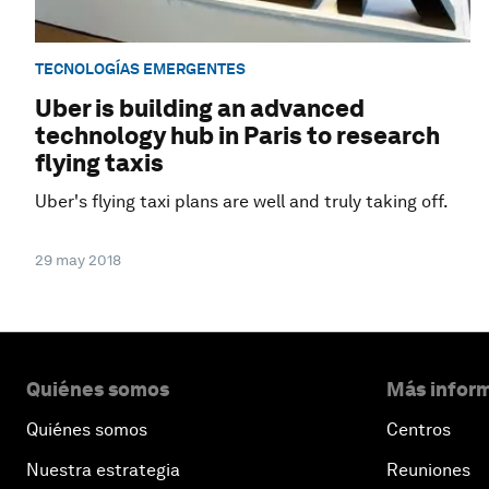
TECNOLOGÍAS EMERGENTES
Uber is building an advanced
technology hub in Paris to research
flying taxis
Uber's flying taxi plans are well and truly taking off.
29 may 2018
Quiénes somos
Más inform
Quiénes somos
Centros
Nuestra estrategia
Reuniones