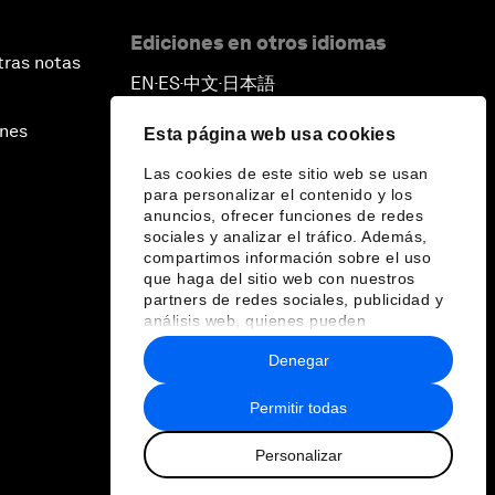
Ediciones en otros idiomas
tras notas
EN
ES
中文
日本語
▪
▪
▪
ines
Esta página web usa cookies
Las cookies de este sitio web se usan
para personalizar el contenido y los
anuncios, ofrecer funciones de redes
sociales y analizar el tráfico. Además,
compartimos información sobre el uso
que haga del sitio web con nuestros
partners de redes sociales, publicidad y
análisis web, quienes pueden
combinarla con otra información que les
Denegar
haya proporcionado o que hayan
recopilado a partir del uso que haya
hecho de sus servicios.
Permitir todas
Personalizar