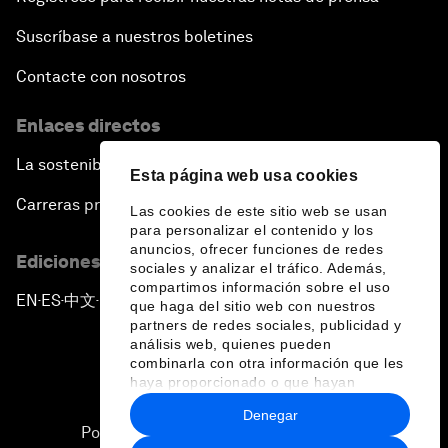
Suscríbase a nuestros boletines
Contacte con nosotros
Enlaces directos
La sostenibilidad en el Foro
Esta página web usa cookies
Carreras profesionales
Las cookies de este sitio web se usan
para personalizar el contenido y los
anuncios, ofrecer funciones de redes
Ediciones en otros idiomas
sociales y analizar el tráfico. Además,
compartimos información sobre el uso
EN
ES
中文
日本語
▪
▪
▪
que haga del sitio web con nuestros
partners de redes sociales, publicidad y
análisis web, quienes pueden
combinarla con otra información que les
haya proporcionado o que hayan
recopilado a partir del uso que haya
Denegar
hecho de sus servicios.
Política de privacidad y normas de uso