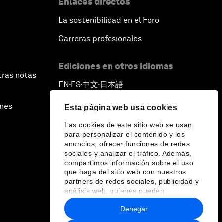
Enlaces directos
La sostenibilidad en el Foro
Carreras profesionales
Ediciones en otros idiomas
tras notas
EN
ES
中文
日本語
▪
▪
▪
ines
Esta página web usa cookies
Las cookies de este sitio web se usan
para personalizar el contenido y los
anuncios, ofrecer funciones de redes
sociales y analizar el tráfico. Además,
compartimos información sobre el uso
que haga del sitio web con nuestros
partners de redes sociales, publicidad y
análisis web, quienes pueden
combinarla con otra información que les
Denegar
haya proporcionado o que hayan
recopilado a partir del uso que haya