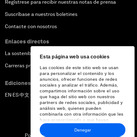
Regístrese para recibir nuestras notas de prensa
Suscríbase a nuestros boletines
Contacte con nosotros
Enlaces directos
La sostenibilidad en el Foro
Esta página web usa cookies
Carreras profesionales
Las cookies de este sitio web se usan
para personalizar el contenido y los
anuncios, ofrecer funciones de redes
Ediciones en otros idiomas
sociales y analizar el tráfico. Además,
compartimos información sobre el uso
EN
ES
中文
日本語
▪
▪
▪
que haga del sitio web con nuestros
partners de redes sociales, publicidad y
análisis web, quienes pueden
combinarla con otra información que les
haya proporcionado o que hayan
recopilado a partir del uso que haya
Denegar
hecho de sus servicios.
Política de privacidad y normas de uso